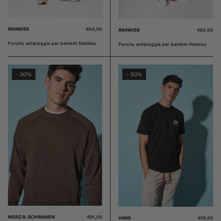
RAINKISS
€65,00
RAINKISS
€65,00
Poncho antipioggia per bambini Rainkiss
Poncho antipioggia per bambini Rainkiss
30%
50%
-
-
MERZ B. SCHWANEN
€91,00
VANS
€19,00