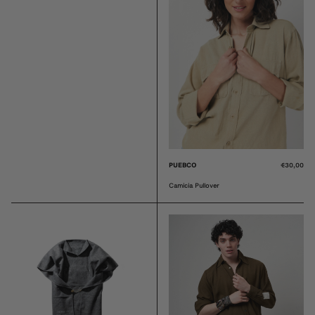
PUEBCO
€85,00
PUEBCO
€30,00
Cappotto Shop Puebco
Camicia Pullover