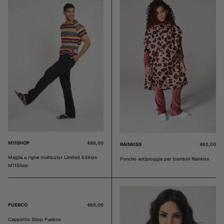
M11SHOP
€88,00
RAINKISS
€65,00
Maglia a righe multicolor Limited Edition
Poncho antipioggia per bambini Rainkiss
M11Shop