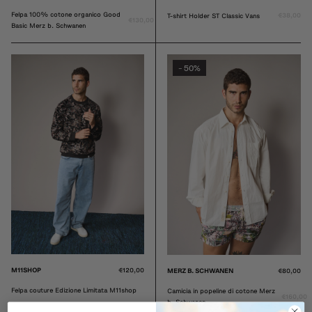
Felpa 100% cotone organico Good
€38,00
T-shirt Holder ST Classic Vans
€130,00
Basic Merz b. Schwanen
50%
-
M11SHOP
€120,00
MERZ B. SCHWANEN
€80,00
Felpa couture Edizione Limitata M11shop
Camicia in popeline di cotone Merz
€160,00
b. Schwanen