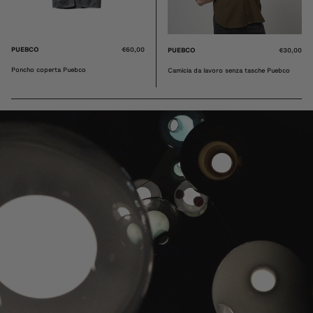
PUEBCO
€60,00
PUEBCO
€30,00
Poncho coperta Puebco
Camicia da lavoro senza tasche Puebco