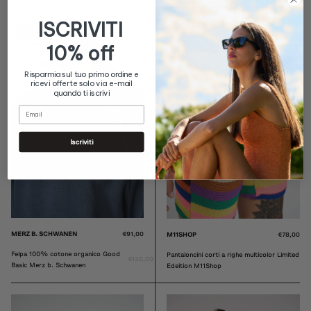
ISCRIVITI
30%
-
10% off
Risparmia sul tuo primo ordine e
ricevi offerte solo via e-mail
quando ti iscrivi
email
Iscriviti
MERZ B. SCHWANEN
€91,00
M11SHOP
€78,00
Felpa 100% cotone organico Good
Pantaloncini corti a righe multicolor Limited
€130,00
Basic Merz b. Schwanen
Edeition M11Shop