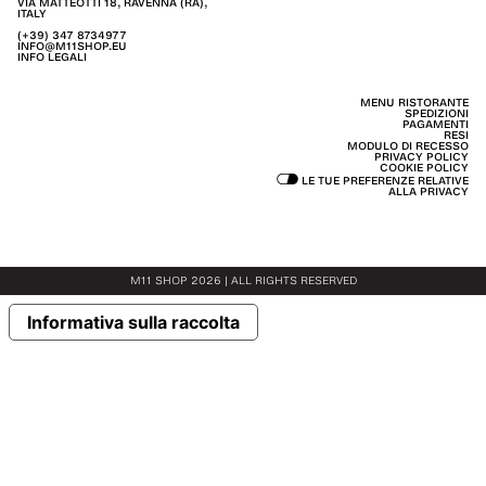
VIA MATTEOTTI 18, RAVENNA (RA),
ITALY
(+39) 347 8734977
INFO@M11SHOP.EU
INFO LEGALI
MENU RISTORANTE
SPEDIZIONI
PAGAMENTI
RESI
MODULO DI RECESSO
PRIVACY POLICY
COOKIE POLICY
LE TUE PREFERENZE RELATIVE
ALLA PRIVACY
M11 SHOP 2026 | ALL RIGHTS RESERVED
Informativa sulla raccolta