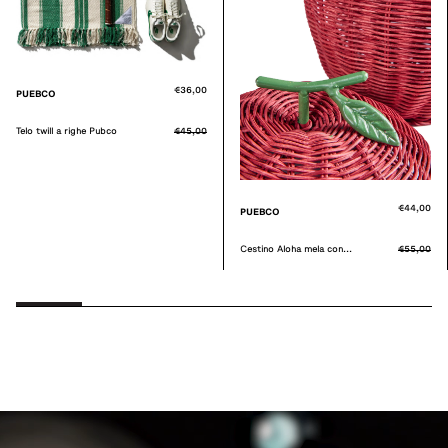
€36,00
PUEBCO
Telo twill a righe Pubco
€45,00
€44,00
PUEBCO
Cestino Aloha mela con...
€55,00