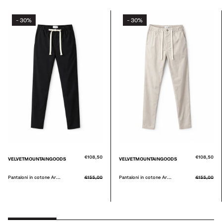
30%
30%
-
-
€108,50
€108,50
VELVETMOUNTAINGOODS
VELVETMOUNTAINGOODS
Pantaloni in cotone Ar...
€155,00
Pantaloni in cotone Ar...
€155,00