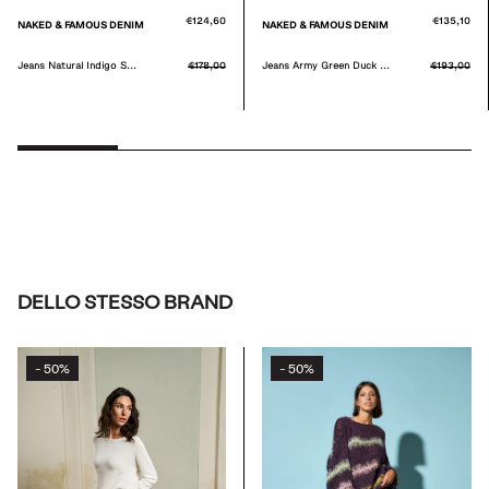
€124,60
€135,10
NAKED & FAMOUS DENIM
NAKED & FAMOUS DENIM
Jeans Natural Indigo S...
€178,00
Jeans Army Green Duck ...
€193,00
DELLO STESSO BRAND
50%
50%
-
-