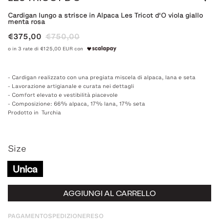
Cardigan lungo a strisce in Alpaca Les Tricot d'O viola giallo
menta rosa
€375,00
€750,00
o in 3 rate di €125,00 EUR con
- Cardigan realizzato con una pregiata miscela di alpaca, lana e seta
- Lavorazione artigianale e curata nei dettagli
- Comfort elevato e vestibilità piacevole
- Composizione: 66% alpaca, 17% lana, 17% seta
Prodotto in Turchia
Size
Unica
AGGIUNGI AL CARRELLO
PAGAMENTO
SPEDIZIONE
RESO