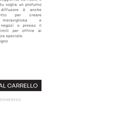
tu voglia un profumo
l diffusore è anche
fetto per creare
 meravigliosa e
 negozi o presso il
imili per offrire ai
nza speciale.
legno
AL CARRELLO
ZIONE
RESO