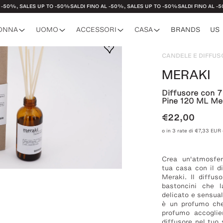
, SALES UP TO -50%
SALDI FINO AL -50%, SALES UP TO -50%
SALDI FINO AL -50%, 
ONNA
UOMO
ACCESSORI
CASA
BRANDS
US
CANDELE E DIFFUS
MERAKI
o
o
to
Tovaglie
Abiti
Camicie
Gioielli
Profumi
Camicie
T-shirt
Grembiu
cche
elletteria
Tazze
Felpe
Pantaloni
Sciarpe
Berretti
Pantaloni
Giacche
Vassoi
Diffusore con 7
Pine 120 ML Me
sori
Design
Giacche
Costumi da bagno
Scarpe
Maglieria
Teli
€22,00
Tappeti e Cuscini
Costumi da bagno
Illumin
o in 3 rate di €7,33 EUR
Crea un'atmosfer
tua casa con il d
Meraki. Il diffu
bastoncini che 
delicato e sensual
è un profumo che 
profumo accoglie
diffusore nel tuo 