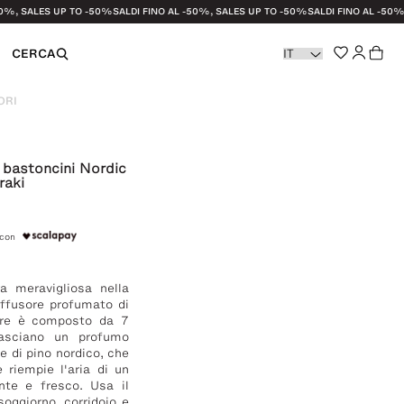
SALES UP TO -50%
SALDI FINO AL -50%, SALES UP TO -50%
SALDI FINO AL -50%, SAL
CERCA
ORI
li e Strofinacci
 bastoncini Nordic
raki
azione
 con
a meravigliosa nella
iffusore profumato di
sore è composto da 7
lasciano un profumo
e di pino nordico, che
riempie l'aria di un
nte e fresco. Usa il
soggiorno, corridoio e