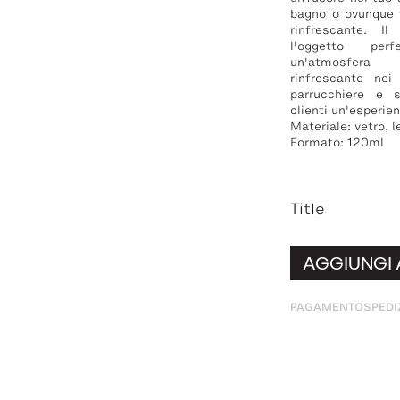
bagno o ovunque 
rinfrescante. I
l'oggetto per
un'atmosfera
rinfrescante nei
parrucchiere e s
clienti un'esperie
Materiale: vetro, 
Formato: 120ml
Title
AGGIUNGI 
PAGAMENTO
SPEDI