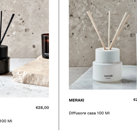
€
MERAKI
€28,00
Diffusore casa 100 Ml
 100 Ml