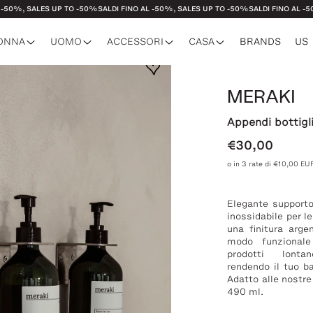
 SALES UP TO -50%
SALDI FINO AL -50%, SALES UP TO -50%
SALDI FINO AL -50%, S
ONNA
UOMO
ACCESSORI
CASA
BRANDS
US
MERAKI
o
o
to
Tovaglie
Abiti
Camicie
Gioielli
Profumi
Camicie
T-shirt
Grembiu
Appendi bottigl
cche
elletteria
Tazze
Felpe
Pantaloni
Sciarpe
Berretti
Pantaloni
Giacche
Vassoi
€30,00
sori
Design
Giacche
Costumi da bagno
Scarpe
Maglieria
Teli
o in 3 rate di €10,00 EU
Tappeti e Cuscini
Costumi da bagno
Illumin
Elegante supporto
inossidabile per l
una finitura arge
modo funzionale
prodotti lonta
rendendo il tuo ba
Adatto alle nostre
490 ml.