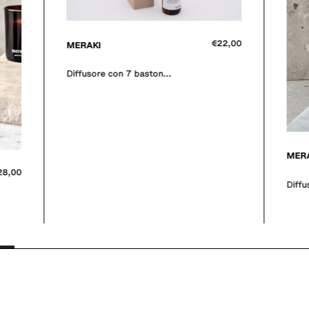
22,00
MER
Vasso
€28,00
MERAKI
Diffusore casa 100 Ml