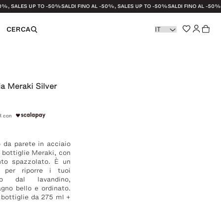
ALES UP TO -50%
SALDI FINO AL -50%, SALES UP TO -50%
SALDI FINO AL -50%, SALE
CERCA
li e Strofinacci
ia Meraki Silver
R con
azione
 da parete in acciaio
e bottiglie Meraki, con
nto spazzolato. È un
 per riporre i tuoi
no dal lavandino,
gno bello e ordinato.
 bottiglie da 275 ml +