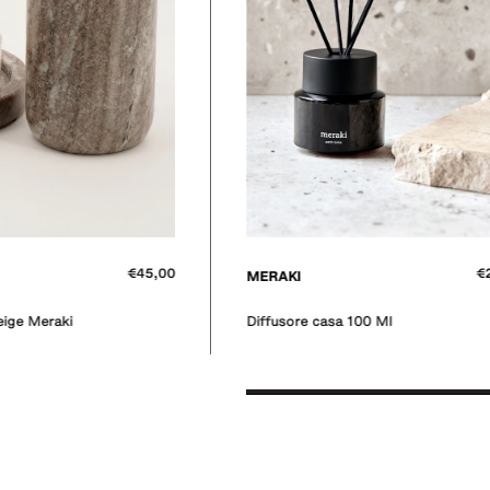
€
MERAKI
Diffusore con 7 baston...
€28,00
 100 Ml