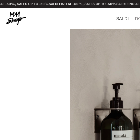
0%, SALES UP TO -50%
SALDI FINO AL -50%, SALES UP TO -50%
SALDI FINO AL -50%,
SALDI
D
Vedi tutto
Vedi tutt
Vedi tutt
Vedi tut
Bicchieri e Bro
T-shirt
Felpe
Borse e P
Candele e Diffu
Gonne
Maglieria
Calzini
Plaid
Pigiami