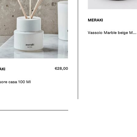
€36,00
AKI
io Marble beige M...
MERAKI
Diffusore casa 100 Ml