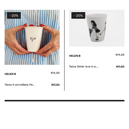
20%
20%
-
-
€14,00
HELEN B
Tazza Sister love in p...
€17,50
€14,00
HELEN B
Tazza in porcellana He...
€17,50