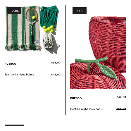
20%
-
€33,00
PUEBCO
Cuscini indiani Hibrid...
€44,00
PUEBCO
Cestino Aloha mela con...
€55,00