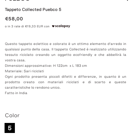
Tappeto Collected Puebco 5
€58,00
o in 3 rate di €19,33 EUR con
Questo tappeto eclettico e colorato è un ottimo elemento d'arredo in
qualsiasi punto della casa. Il tappeto Collected è realizzato utilizzando
tessuto riciclato creando un oggetto ecofriendly e che abbellirà la
vostra casa.
Dimensioni approssimative: H 122cm x L 183 cm
Materiale: Sari riciclati
Ogni prodotto presenta piccoli difetti e differenze, in quanto è un
prodotto creato con materiali riciclati e di scarto e queste
caratteristiche lo rendono unico.
Fatto in India
Color
5