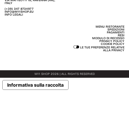
VIA MATTEOTTI 18, RAVENNA (RA),
ITALY
(+39) 347 8734977
INFO@M11SHOP.EU
INFO LEGALI
MENU RISTORANTE
SPEDIZIONI
PAGAMENTI
RESI
MODULO DI RECESSO
PRIVACY POLICY
COOKIE POLICY
LE TUE PREFERENZE RELATIVE
ALLA PRIVACY
M11 SHOP 2026 | ALL RIGHTS RESERVED
Informativa sulla raccolta