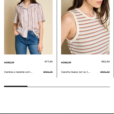
€52,50
€34,00
HOWLIN'
HOWLIN'
Canotta Guess not so t...
€105,00
Canotta Sharks eat ice...
€68,00