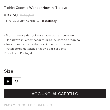
T-shirt Cosmic Wonder Howlin' Tie dye
€37,50
€75,00
o in 3 rate di €12,50 EUR con
- T-shirt tie-dye dal look creativo e contemporaneo
- Realizzata in jersey pesante di 100% cotone organico
- Tessuto estremamente morbido e confortevole
- Patch personalizzata Shaggy Bear sul petto
Prodotta in Portogallo
Size
S
M
AGGIUNGI AL CARRELLO
PAGAMENTO
SPEDIZIONE
RESO