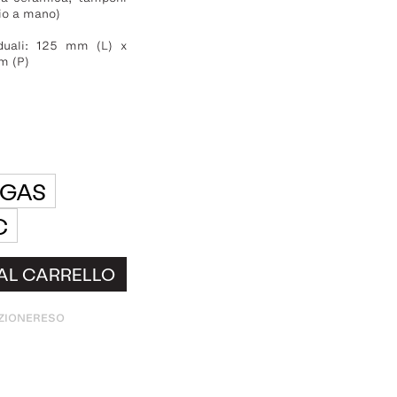
gio a mano)
iduali: 125 mm (L) x
mm (P)
GAS
C
AL CARRELLO
ZIONE
RESO