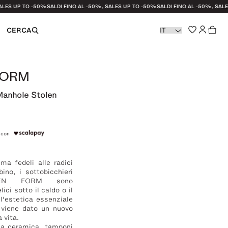
 UP TO -50%
SALDI FINO AL -50%, SALES UP TO -50%
SALDI FINO AL -50%, SALES UP
CERCA
FORM
li e Strofinacci
Manhole Stolen
azione
 con
ma fedeli alle radici
bino, i sottobicchieri
LEN FORM sono
lici sotto il caldo o il
l'estetica essenziale
i viene dato un nuovo
 vita.
ca ceramica, tamponi