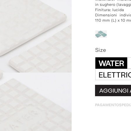
in sughero (lavag
Finitura: lucida
Dimensioni indiv
110 mm (L) x 10 
Size
WATER
ELETTRI
AGGIUNGI 
PAGAMENTO
SPEDI