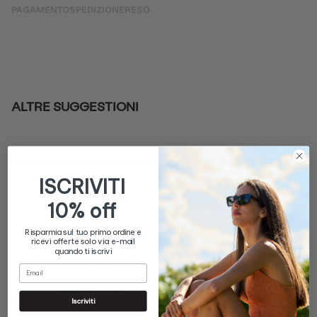
PAGAMENTO
SPEDIZIONE
RESO
ALTRE SUGGESTIONI
DELLO STESSO BRAND
50%
50%
-
-