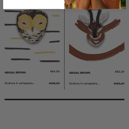
€55,00
€69,00
ABIGAIL BROWN
ABIGAIL BROWN
cultura in cartapesta...
€110,00
Scultura in cartapesta...
€138,00
S