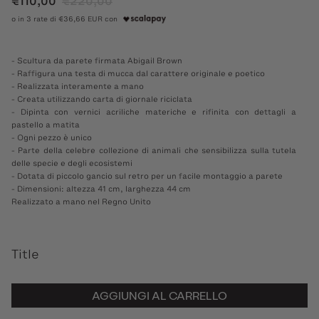
€110,00
€220,00
o in 3 rate di €36,66 EUR con
- Scultura da parete firmata Abigail Brown
- Raffigura una testa di mucca dal carattere originale e poetico
- Realizzata interamente a mano
- Creata utilizzando carta di giornale riciclata
- Dipinta con vernici acriliche materiche e rifinita con dettagli a
pastello a matita
- Ogni pezzo è unico
- Parte della celebre collezione di animali che sensibilizza sulla tutela
delle specie e degli ecosistemi
- Dotata di piccolo gancio sul retro per un facile montaggio a parete
- Dimensioni: altezza 41 cm, larghezza 44 cm
Realizzato a mano nel Regno Unito
Title
AGGIUNGI AL CARRELLO