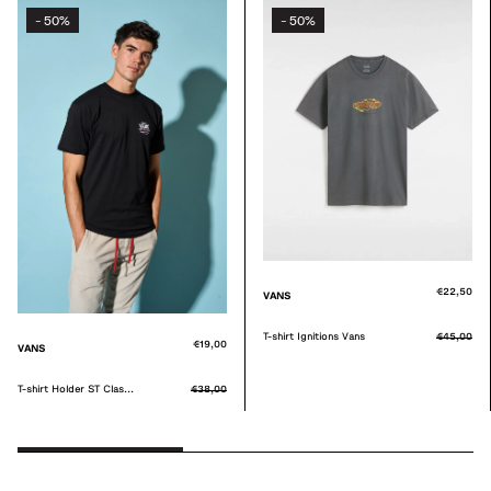
50%
50%
-
-
€22,50
VANS
T-shirt Ignitions Vans
€45,00
€19,00
VANS
T-shirt Holder ST Clas...
€38,00