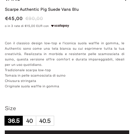
Scarpe Authentic Pig Suede Vans Blu
€45,00
€90,00
o in 3 rate di €15,00 EUR con
Con il classico design low-top e l'iconica suola waffle in gomma, le
Authentic sono come una tela bianca su cui esprimere tutta la tua
creatività. Realizzata in morbida e resistente pelle scamosciata di
suino, questa versione offre comfort e durata impareggiabili, ideali
per un uso quotidiano.
Tradizionale scarpa low-top
Tomaia in pelle scamosciata di suino
Chiusura stringata
Originale suola waffle in gomma
Size
36.5
40
40.5