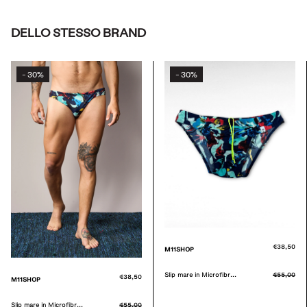
DELLO STESSO BRAND
30%
30%
-
-
€38,50
M11SHOP
Slip mare in Microfibr...
€55,00
€38,50
M11SHOP
Slip mare in Microfibr...
€55,00