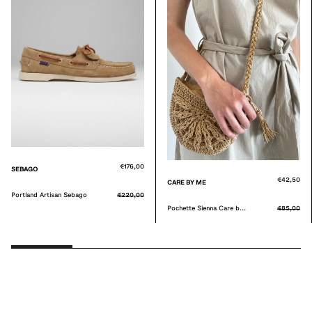
€176,00
SEBAGO
€42,50
CARE BY ME
Portland Artisan Sebago
€220,00
Pochette Sienna Care b...
€85,00