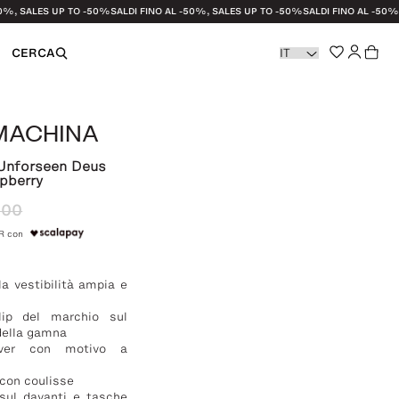
SALES UP TO -50%
SALDI FINO AL -50%, SALES UP TO -50%
SALDI FINO AL -50%, SAL
CERCA
 MACHINA
li e Strofinacci
 Unforseen Deus
pberry
,00
azione
UR con
la vestibilità ampia e
lip del marchio sul
 della gamna
over con motivo a
 con coulisse
sul davanti e tasche