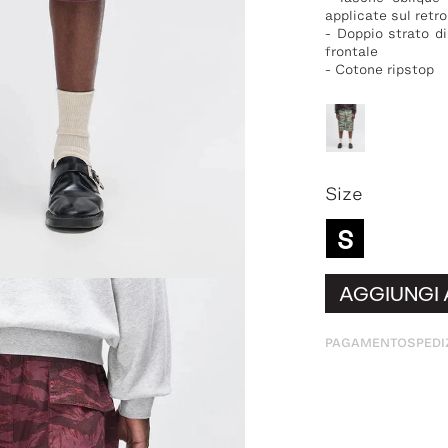
applicate sul retro
- Doppio strato di
frontale
- Cotone ripstop
Size
S
AGGIUNGI 
PAGAMENTO
SPEDI