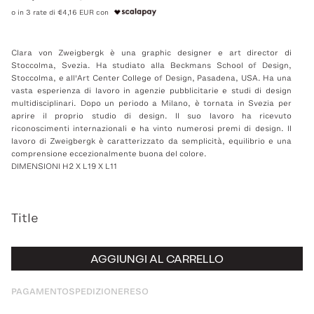
o in 3 rate di €4,16 EUR con
Clara von Zweigbergk è una graphic designer e art director di
Stoccolma, Svezia. Ha studiato alla Beckmans School of Design,
Stoccolma, e all'Art Center College of Design, Pasadena, USA. Ha una
vasta esperienza di lavoro in agenzie pubblicitarie e studi di design
multidisciplinari. Dopo un periodo a Milano, è tornata in Svezia per
aprire il proprio studio di design. Il suo lavoro ha ricevuto
riconoscimenti internazionali e ha vinto numerosi premi di design. Il
lavoro di Zweigbergk è caratterizzato da semplicità, equilibrio e una
comprensione eccezionalmente buona del colore.
DIMENSIONI H2 X L19 X L11
Title
AGGIUNGI AL CARRELLO
PAGAMENTO
SPEDIZIONE
RESO