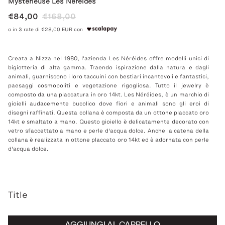
Mysterieuse Les Nereides
€84,00
€168,00
o in 3 rate di €28,00 EUR con
Creata a Nizza nel 1980, l'azienda Les Néréides offre modelli unici di
bigiotteria di alta gamma. Traendo ispirazione dalla natura e dagli
animali, guarniscono i loro taccuini con bestiari incantevoli e fantastici,
paesaggi cosmopoliti e vegetazione rigogliosa. Tutto il jewelry è
composto da una placcatura in oro 14kt. Les Néréides, è un marchio di
gioielli audacemente bucolico dove fiori e animali sono gli eroi di
disegni raffinati. Questa collana è composta da un ottone placcato oro
14kt e smaltato a mano. Questo gioiello è delicatamente decorato con
vetro sfaccettato a mano e perle d'acqua dolce. Anche la catena della
collana è realizzata in ottone placcato oro 14kt ed è adornata con perle
d'acqua dolce.
Title
AGGIUNGI AL CARRELLO