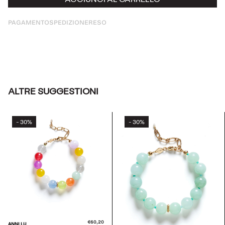
PAGAMENTO
SPEDIZIONE
RESO
ALTRE SUGGESTIONI
30%
30%
-
-
€60,20
ANNI LU