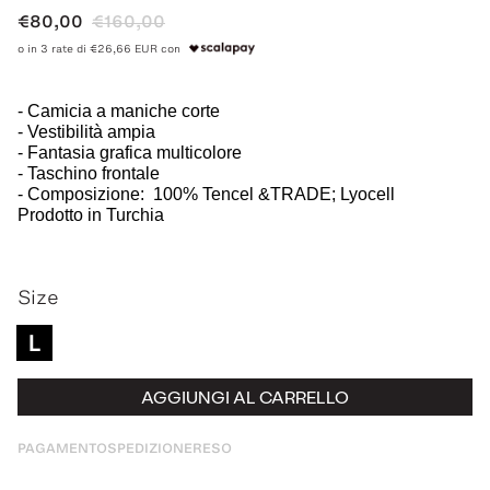
€80,00
€160,00
o in 3 rate di €26,66 EUR con
-
Camicia a maniche corte
- Vestibilità ampia
- Fantasia grafica multicolore
- Taschino frontale
- Composizione: 100% Tencel
&TRADE; Lyocell
Prodotto in Turchia
Size
L
AGGIUNGI AL CARRELLO
PAGAMENTO
SPEDIZIONE
RESO