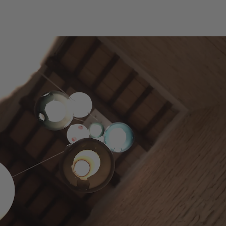
ISCRIVITI
10% off
Risparmia sul tuo primo ordine e
ricevi offerte solo via e-mail
quando ti iscrivi
email
Iscriviti