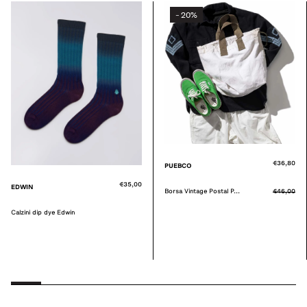
20%
-
€36,80
PUEBCO
€35,00
EDWIN
Borsa Vintage Postal P...
€46,00
Calzini dip dye Edwin